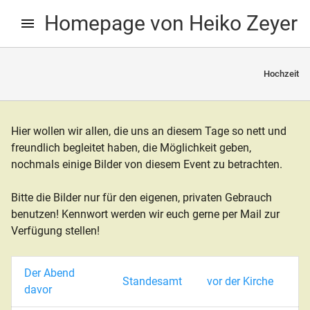
Skip
Skip
Homepage von Heiko Zeyer
to
to
navigation
content
Hochzeit
d child menu
Hier wollen wir allen, die uns an diesem Tage so nett und
freundlich begleitet haben, die Möglichkeit geben,
nochmals einige Bilder von diesem Event zu betrachten.
Bitte die Bilder nur für den eigenen, privaten Gebrauch
d child menu
benutzen! Kennwort werden wir euch gerne per Mail zur
Verfügung stellen!
Der Abend
Standesamt
vor der Kirche
davor